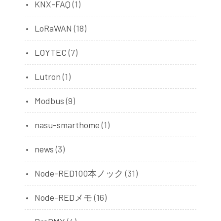
KNX-FAQ
(1)
LoRaWAN
(18)
LOYTEC
(7)
Lutron
(1)
Modbus
(9)
nasu-smarthome
(1)
news
(3)
Node-RED100本ノック
(31)
Node-REDメモ
(16)