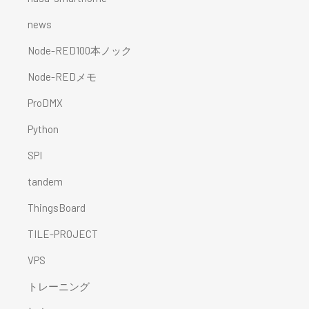
news
Node-RED100本ノック
Node-REDメモ
ProDMX
Python
SPI
tandem
ThingsBoard
TILE-PROJECT
VPS
トレーニング