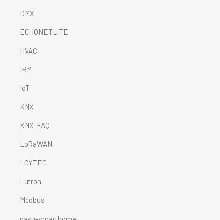
DMX
ECHONETLITE
HVAC
IBM
IoT
KNX
KNX-FAQ
LoRaWAN
LOYTEC
Lutron
Modbus
nasu-smarthome