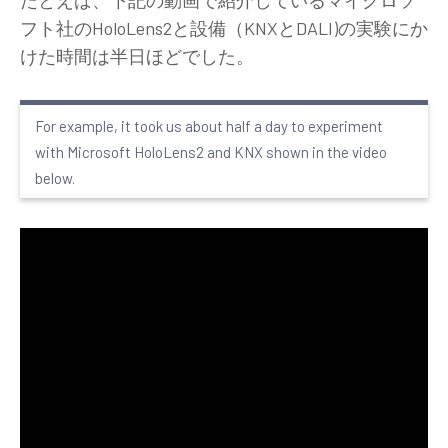
たとえば、下記の動画で紹介しているマイクロソ
フト社のHoloLens2と設備（KNXとDALI)の実験にか
けた時間は半日ほどでした。
For example, it took us about half a day to experiment
with Microsoft HoloLens2 and KNX shown in the video
below.