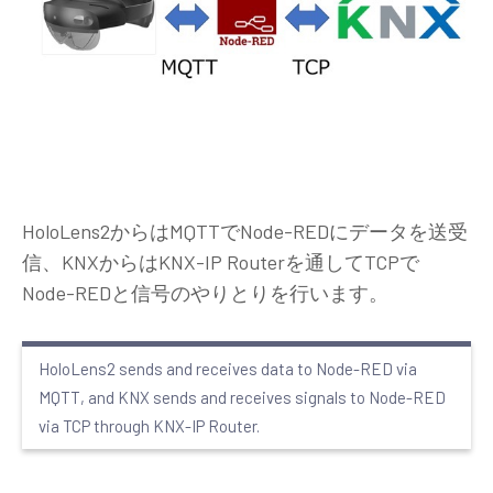
HoloLens2からはMQTTでNode-REDにデータを送受
信、KNXからはKNX-IP Routerを通してTCPで
Node-REDと信号のやりとりを行います。
HoloLens2 sends and receives data to Node-RED via
MQTT, and KNX sends and receives signals to Node-RED
via TCP through KNX-IP Router.