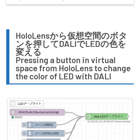
HoloLensから仮想空間のボタ
ンを押してDALIでLEDの色を
変える
Pressing a button in virtual
space from HoloLens to change
the color of LED with DALI