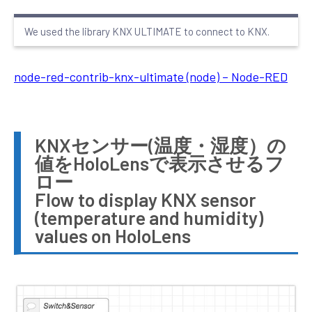
We used the library KNX ULTIMATE to connect to KNX.
node-red-contrib-knx-ultimate (node) – Node-RED
KNXセンサー(温度・湿度）の
値をHoloLensで表示させるフ
ロー
Flow to display KNX sensor
(temperature and humidity)
values on HoloLens