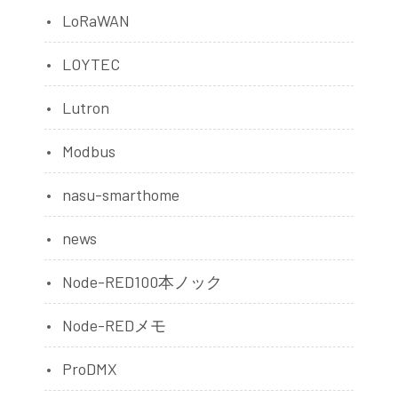
LoRaWAN
LOYTEC
Lutron
Modbus
nasu-smarthome
news
Node-RED100本ノック
Node-REDメモ
ProDMX