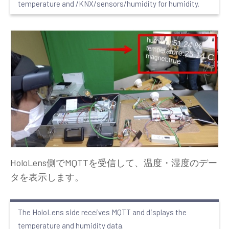
temperature and /KNX/sensors/humidity for humidity.
HoloLens側でMQTTを受信して、温度・湿度のデー
タを表示します。
The HoloLens side receives MQTT and displays the
temperature and humidity data.