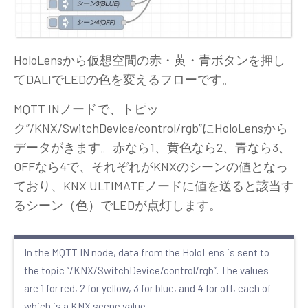
HoloLensから仮想空間の赤・黄・青ボタンを押し
てDALIでLEDの色を変えるフローです。
MQTT INノードで、トピッ
ク”/KNX/SwitchDevice/control/rgb”にHoloLensから
データがきます。赤なら1、黄色なら2、青なら3、
OFFなら4で、それぞれがKNXのシーンの値となっ
ており、KNX ULTIMATEノードに値を送ると該当す
るシーン（色）でLEDが点灯します。
In the MQTT IN node, data from the HoloLens is sent to
the topic “/KNX/SwitchDevice/control/rgb”. The values
are 1 for red, 2 for yellow, 3 for blue, and 4 for off, each of
which is a KNX scene value.