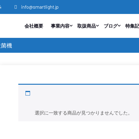
4
info@smartlight.jp
会社概要
事業内容
取扱商品
ブログ
特集
殺菌機
UV-C可搬式殺菌機
選択に一致する商品が見つかりませんでした。