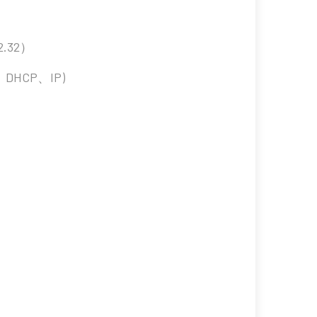
.32）
、DHCP、IP)
）