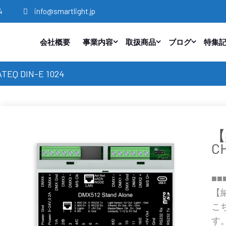
4
info@smartlight.jp
会社概要
事業内容
取扱商品
ブログ
特集
 DIN-E 1024
C
■■
【
こ
す