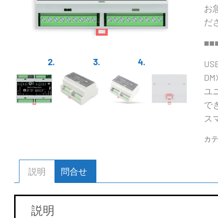
お
だ
■■
US
DM
ユニ
で
ス
カテ
説明
問合せ
説明