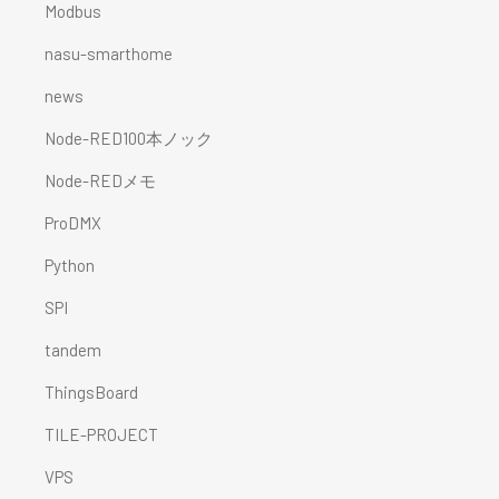
Modbus
nasu-smarthome
news
Node-RED100本ノック
Node-REDメモ
ProDMX
Python
SPI
tandem
ThingsBoard
TILE-PROJECT
VPS