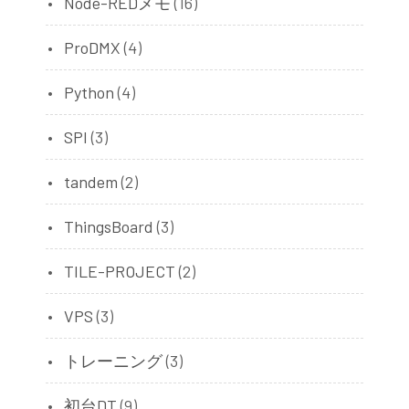
Node-REDメモ
(16)
ProDMX
(4)
Python
(4)
SPI
(3)
tandem
(2)
ThingsBoard
(3)
TILE-PROJECT
(2)
VPS
(3)
トレーニング
(3)
初台DT
(9)