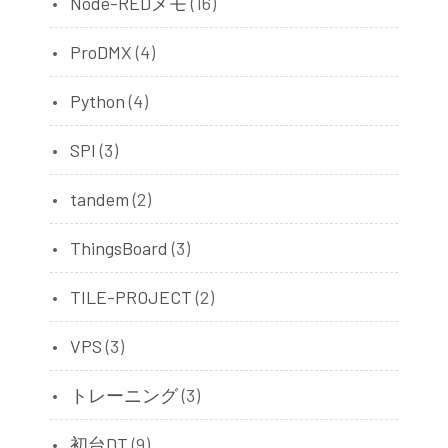
Node-REDメモ
(16)
ProDMX
(4)
Python
(4)
SPI
(3)
tandem
(2)
ThingsBoard
(3)
TILE-PROJECT
(2)
VPS
(3)
トレーニング
(3)
初台DT
(9)