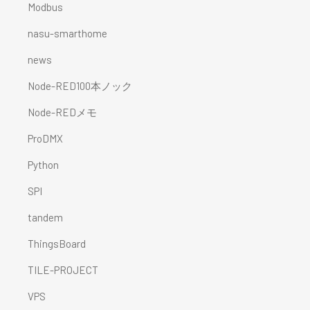
Modbus
nasu-smarthome
news
Node-RED100本ノック
Node-REDメモ
ProDMX
Python
SPI
tandem
ThingsBoard
TILE-PROJECT
VPS