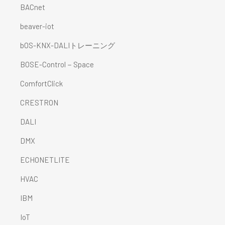
BACnet
beaver-iot
bOS-KNX-DALIトレーニング
BOSE-Control－Space
ComfortClick
CRESTRON
DALI
DMX
ECHONETLITE
HVAC
IBM
IoT