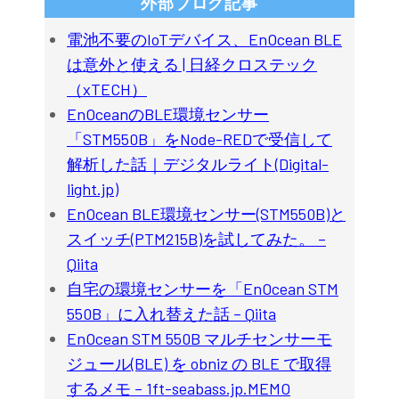
外部ブログ記事
電池不要のIoTデバイス、EnOcean BLE
は意外と使える | 日経クロステック
（xTECH）
EnOceanのBLE環境センサー
「STM550B」をNode-REDで受信して
解析した話｜デジタルライト(Digital-
light.jp)
EnOcean BLE環境センサー(STM550B)と
スイッチ(PTM215B)を試してみた。 –
Qiita
自宅の環境センサーを「EnOcean STM
550B」に入れ替えた話 – Qiita
EnOcean STM 550B マルチセンサーモ
ジュール(BLE) を obniz の BLE で取得
するメモ – 1ft-seabass.jp.MEMO