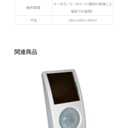
-5～45℃／0～90% r.h.(屋内の乾燥した
動作環境
場所での使用）
寸法
40m x 40m x 13mm
関連商品