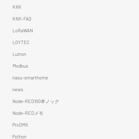
KNX
KNX-FAQ
LoRaWAN
LOYTEC
Lutron
Modbus
nasu-smarthome
news
Node-RED100本ノック
Node-REDメモ
ProDMX
Python