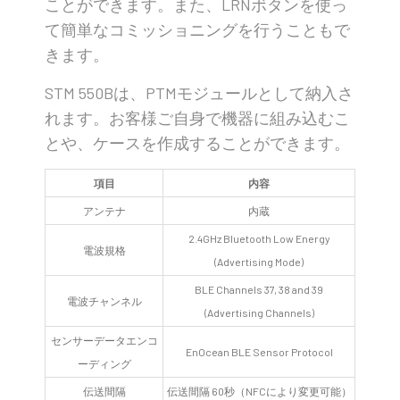
ことができます。また、LRNボタンを使っ
て簡単なコミッショニングを行うこともで
きます。
STM 550Bは、PTMモジュールとして納入さ
れます。お客様ご自身で機器に組み込むこ
とや、ケースを作成することができます。
項目
内容
アンテナ
内蔵
2.4GHz Bluetooth Low Energy
電波規格
(Advertising Mode)
BLE Channels 37, 38 and 39
電波チャンネル
(Advertising Channels)
センサーデータエンコ
EnOcean BLE Sensor Protocol
ーディング
伝送間隔
伝送間隔 60秒（NFCにより変更可能）