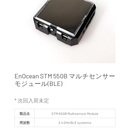
EnOcean STM 550B マルチセンサー
モジュール(BLE)
* 次回入荷未定
製品名
STM 550B Multisensor Module
周波数
2.4 GHz BLE systems