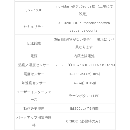
Individual 48 Bit Device ID （工場にて
デバイスID
設定）
AES128 (CBC) authentication with
セキュリティ
sequence counter
30m(障害物がない場合） 環境により
伝送距離
異なります
電源
内蔵太陽電池
温度／湿度センサー
-20 ～65 ℃(±0.3 K) / 0～100 % r.h. (±3 %)
照度センサー
0～65535Lux(±10%)
加速度センサー
-4～4g(±0.05g)
ユーザーインターフェ
ラーンボタン＋LED
ース
動作必要照度
1日200Luxで6時間
バックアップ用電池規
CR1632（必要時のみ）
格