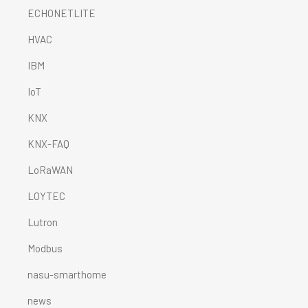
ECHONETLITE
HVAC
IBM
IoT
KNX
KNX-FAQ
LoRaWAN
LOYTEC
Lutron
Modbus
nasu-smarthome
news