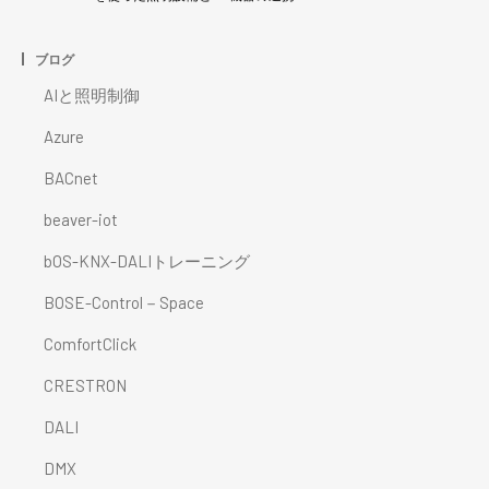
ブログ
AIと照明制御
Azure
BACnet
beaver-iot
bOS-KNX-DALIトレーニング
BOSE-Control－Space
ComfortClick
CRESTRON
DALI
DMX