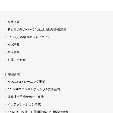
会社概要
初心者の為のKNX-DALIによる照明制御講座
DALI初心者学習キットについて
KNX辞書
納入実績
お問い合わせ
事業内容
KNX/DALIトレーニング事業
DALI/KNX コンサルティング&技術顧問
建築演出照明サポート事業
インテグレーション事業
Node-REDを使った照明設備とIoT機器の連携