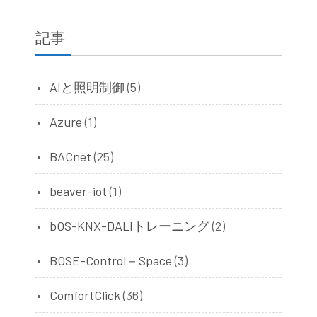
記事
AIと照明制御
(5)
Azure
(1)
BACnet
(25)
beaver-iot
(1)
bOS-KNX-DALIトレーニング
(2)
BOSE-Control－Space
(3)
ComfortClick
(36)