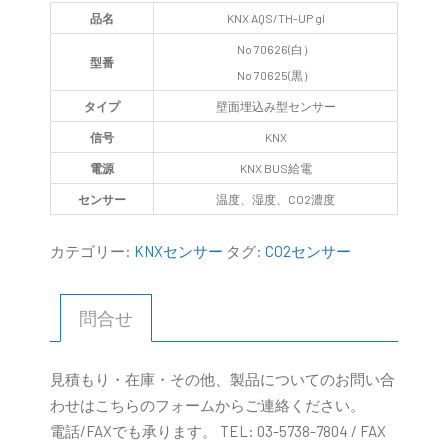
品名
KNX AQS/TH-UP gl
No 70626(白）
型番
No 70625(黒）
タイプ
壁面埋込み型センサー
信号
KNX
電源
KNX BUS給電
センサー
温度、湿度、CO2濃度
カテゴリー:
KNXセンサー
タグ:
CO2センサー
問合せ
見積もり・在庫・その他、製品についてのお問い合
わせはこちらのフォームからご連絡ください。
電話/FAXでも承ります。 TEL: 03-5738-7804 / FAX