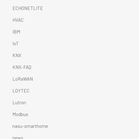
ECHONETLITE
HVAC
IBM
IoT
KNX
KNX-FAQ
LoRaWAN
LOYTEC
Lutron
Modbus
nasu-smarthome
news