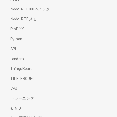
Node-RED100本ノック
Node-REDメモ
ProDMX
Python
SPI
tandem
ThingsBoard
TILE-PROJECT
VPS
トレーニング
初台DT