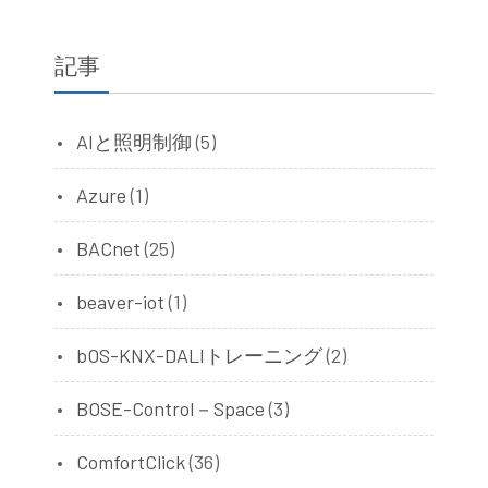
記事
AIと照明制御
(5)
Azure
(1)
BACnet
(25)
beaver-iot
(1)
bOS-KNX-DALIトレーニング
(2)
BOSE-Control－Space
(3)
ComfortClick
(36)