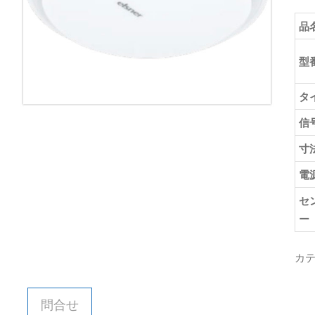
品
型
タ
信
寸
電
セ
ー
カテ
問合せ