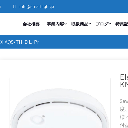
4
info@smartlight.jp
会社概要
事業内容
取扱商品
ブログ
特集
 AQS/TH-D L-Pr
E
KN
Se
度
様
付