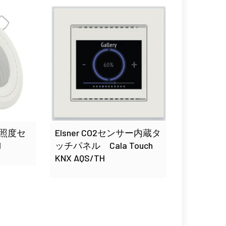
感・照度セ
Elsner CO2センサー内蔵タ
1
ッチパネル Cala Touch
KNX AQS/TH