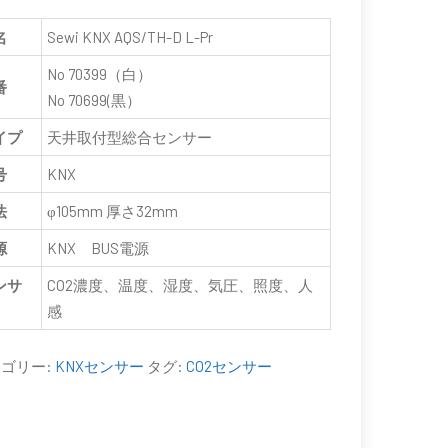
名
Sewi KNX AQS/TH-D L-Pr
No 70399（白）
番
No 70699(黒）
イプ
天井取付型総合センサー
号
KNX
法
φ105mm 厚さ32mm
源
KNX BUS電源
ンサ
CO2濃度、温度、湿度、気圧、照度、人
感
ゴリー:
KNXセンサー
タグ:
CO2センサー