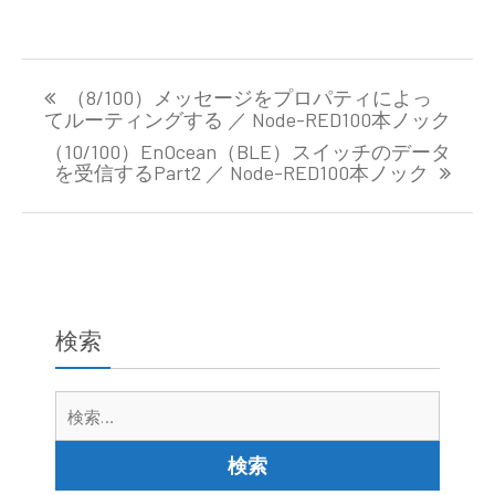
投
（8/100）メッセージをプロパティによっ
稿
てルーティングする ／ Node-RED100本ノック
ナ
（10/100）EnOcean（BLE）スイッチのデータ
ビ
を受信するPart2 ／ Node-RED100本ノック
ゲ
ー
シ
ョ
ン
検索
検
索: