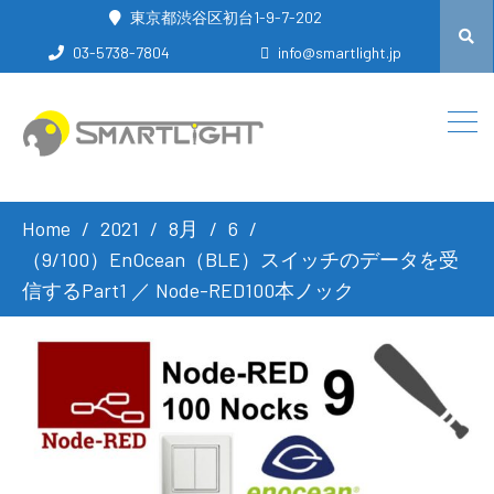
東京都渋谷区初台1-9-7-202
03-5738-7804
info@smartlight.jp
Home
2021
8月
6
（9/100）EnOcean（BLE）スイッチのデータを受
信するPart1 ／ Node-RED100本ノック