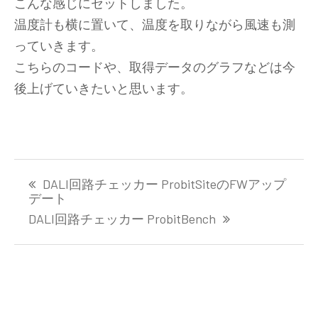
こんな感じにセットしました。
温度計も横に置いて、温度を取りながら風速も測
っていきます。
こちらのコードや、取得データのグラフなどは今
後上げていきたいと思います。
投
DALI回路チェッカー ProbitSiteのFWアップ
稿
デート
ナ
DALI回路チェッカー ProbitBench
ビ
ゲ
ー
シ
ョ
ン