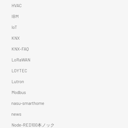
HVAC
IBM
IoT
KNX
KNX-FAQ
LoRaWAN
LOYTEC
Lutron
Modbus
nasu-smarthome
news
Node-RED100本ノック