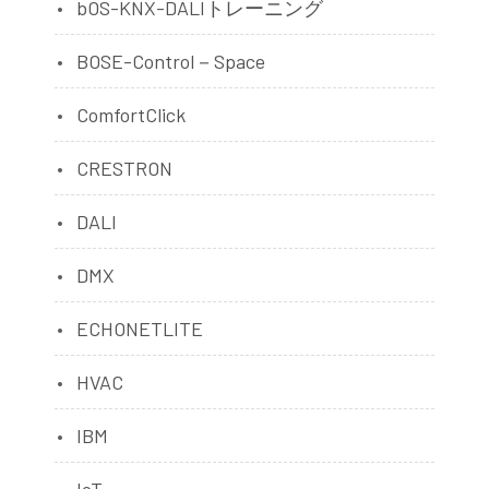
bOS-KNX-DALIトレーニング
BOSE-Control－Space
ComfortClick
CRESTRON
DALI
DMX
ECHONETLITE
HVAC
IBM
IoT