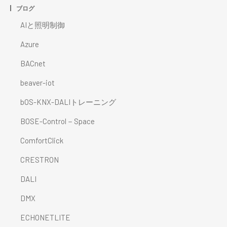
ブログ
AIと照明制御
Azure
BACnet
beaver-iot
bOS-KNX-DALIトレーニング
BOSE-Control－Space
ComfortClick
CRESTRON
DALI
DMX
ECHONETLITE