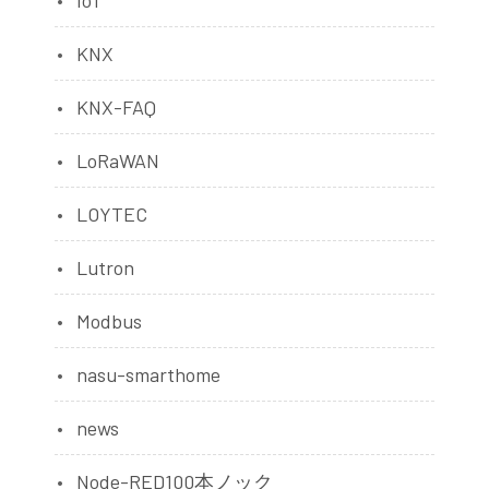
KNX
KNX-FAQ
LoRaWAN
LOYTEC
Lutron
Modbus
nasu-smarthome
news
Node-RED100本ノック