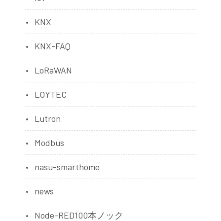
KNX
KNX-FAQ
LoRaWAN
LOYTEC
Lutron
Modbus
nasu-smarthome
news
Node-RED100本ノック