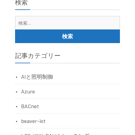
定
検索
IP
設
検
定
索:
方
法
記事カテゴリー
AIと照明制御
Azure
BACnet
beaver-iot