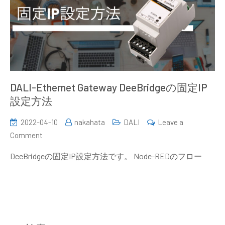
DALI-Ethernet Gateway DeeBridgeの固定IP
設定方法
2022-04-10
nakahata
DALI
Leave a
on
Comment
DALI-
DeeBridgeの固定IP設定方法です。 Node-REDのフロー
Ethernet
Gateway
DeeBridge
の
固