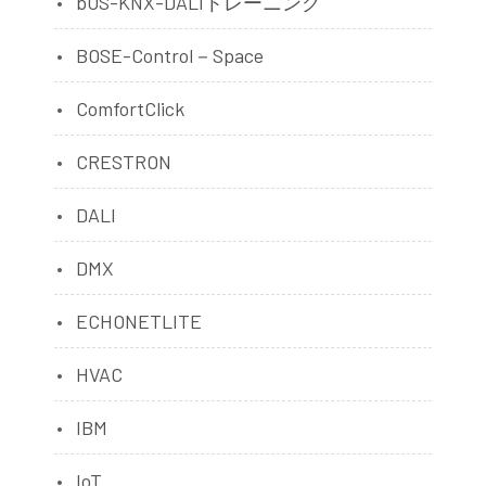
bOS-KNX-DALIトレーニング
BOSE-Control－Space
ComfortClick
CRESTRON
DALI
DMX
ECHONETLITE
HVAC
IBM
IoT