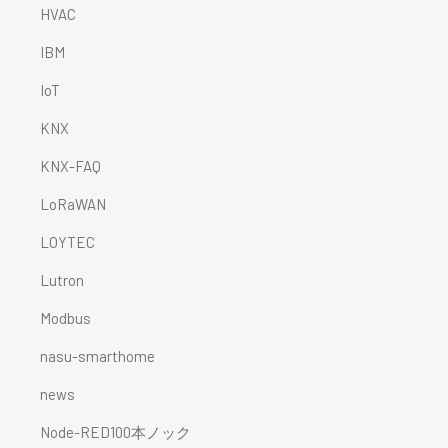
HVAC
IBM
IoT
KNX
KNX-FAQ
LoRaWAN
LOYTEC
Lutron
Modbus
nasu-smarthome
news
Node-RED100本ノック