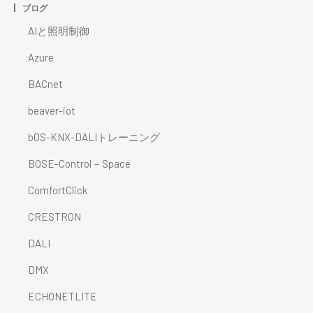
ブログ
AIと照明制御
Azure
BACnet
beaver-iot
bOS-KNX-DALIトレーニング
BOSE-Control－Space
ComfortClick
CRESTRON
DALI
DMX
ECHONETLITE