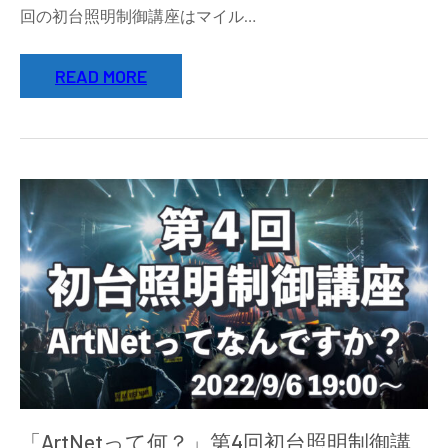
回の初台照明制御講座はマイル…
READ MORE
「ArtNetって何？」第4回初台照明制御講