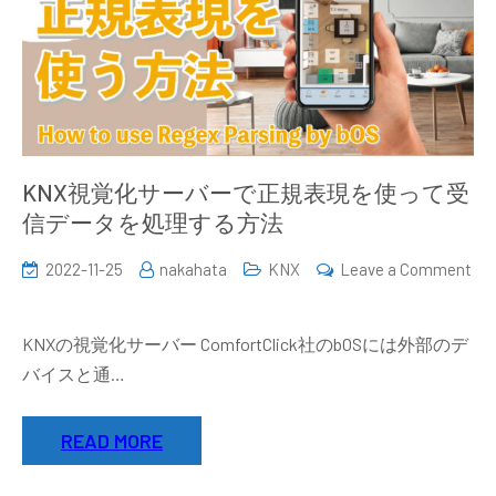
KNX視覚化サーバーで正規表現を使って受
信データを処理する方法
2022-11-25
nakahata
KNX
Leave a Comment
on
KNX
KNXの視覚化サーバー ComfortClick社のbOSには外部のデ
視
バイスと通…
覚
化
READ MORE
サ
ー