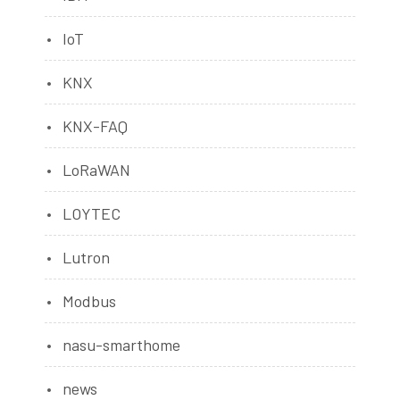
IoT
KNX
KNX-FAQ
LoRaWAN
LOYTEC
Lutron
Modbus
nasu-smarthome
news