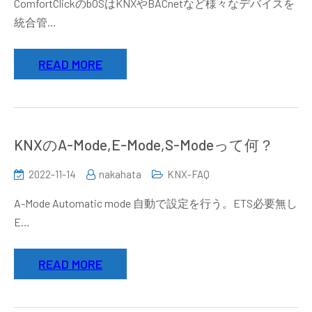
ComfortClickのbOSはKNXやBACnetなど様々なデバイスを
bOS
理
統合管…
と
す
BACnet
る
READ MORE
デ
方
バ
法
イ
ス
を
KNXのA-Mode,E-Mode,S-Modeって何？
連
携
2022-11-14
nakahata
KNX-FAQ
す
A-Mode Automatic mode 自動で設定を行う。ETS必要無し
る
E…
方
法
READ MORE