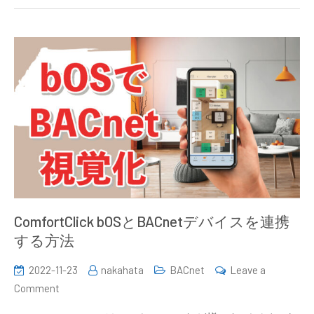
バ
ー
で
正
規
表
現
を
使
っ
て
受
ComfortClick bOSとBACnetデバイスを連携
信
する方法
デ
ー
2022-11-23
nakahata
BACnet
Leave a
タ
on
Comment
を
ComfortClick
処