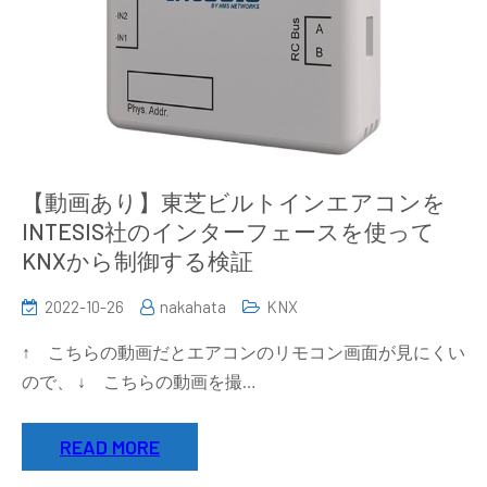
フ
ォ
ン
か
ら
操
作
【動画あり】東芝ビルトインエアコンを
す
る
INTESIS社のインターフェースを使って
方
KNXから制御する検証
法
2022-10-26
nakahata
KNX
↑ こちらの動画だとエアコンのリモコン画面が見にくい
ので、 ↓ こちらの動画を撮…
READ MORE