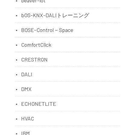
beaver-iot
bOS-KNX-DALIトレーニング
BOSE-Control－Space
ComfortClick
CRESTRON
DALI
DMX
ECHONETLITE
HVAC
IBM