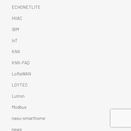
ECHONETLITE
HVAC
IBM
IoT
KNX
KNX-FAQ
LoRaWAN
LOYTEC
Lutron
Modbus
nasu-smarthome
news