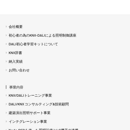
会社概要
初心者の為のKNX-DALIによる照明制御講座
DALI初心者学習キットについて
KNX辞書
納入実績
お問い合わせ
事業内容
KNX/DALIトレーニング事業
DALI/KNX コンサルティング&技術顧問
建築演出照明サポート事業
インテグレーション事業
Node-REDを使った照明設備とIoT機器の連携