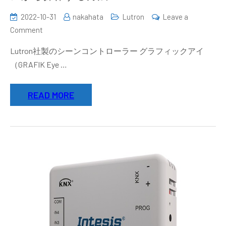
2022-10-31
nakahata
Lutron
Leave a
on
Comment
Lutron
Lutron社製のシーンコントローラー グラフィックアイ
グ
（GRAFIK Eye …
ラ
フ
READ MORE
ィ
ッ
ク
ア
イ
を
ス
マ
ー
ト