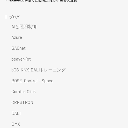
ブログ
AIと照明制御
Azure
BACnet
beaver-iot
bOS-KNX-DALIトレーニング
BOSE-Control－Space
ComfortClick
CRESTRON
DALI
DMX