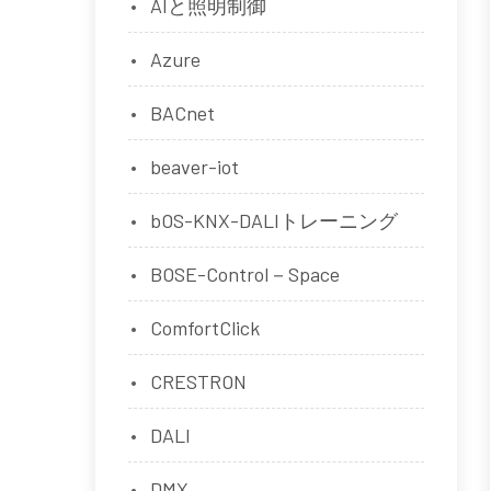
AIと照明制御
Azure
BACnet
beaver-iot
bOS-KNX-DALIトレーニング
BOSE-Control－Space
ComfortClick
CRESTRON
DALI
DMX