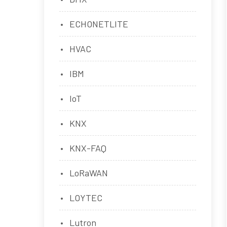
ECHONETLITE
HVAC
IBM
IoT
KNX
KNX-FAQ
LoRaWAN
LOYTEC
Lutron