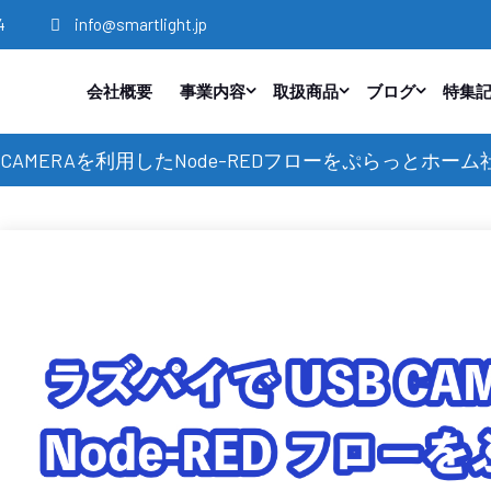
4
info@smartlight.jp
会社概要
事業内容
取扱商品
ブログ
特集
CAMERAを利用したNode-REDフローをぷらっとホーム社O