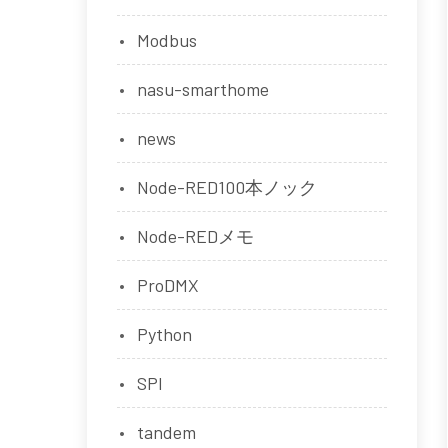
Modbus
nasu-smarthome
news
Node-RED100本ノック
Node-REDメモ
ProDMX
Python
SPI
tandem