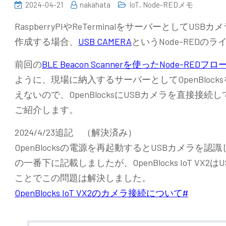
2024-04-21
nakahata
IoT
,
Node-REDメモ
RaspberryPIやReTerminalをサーバーとしてU
作成する場合、
USB CAMERA
というNode-RED
前回の
BLE Beacon Scannerを使ったNode-REDフ
ように、現場に納入するサーバーとしてOpenBlocks
えないので、OpenBlocksにUSBカメラを直接
ご紹介します。
2024/4/23追記 （解決済み）
OpenBlocksの電源を再起動するとUSBカメラ
の一番下に記載しましたが、OpenBlocks IoT V
ことでこの問題は解決しました。
OpenBlocks IoT VX2のカメラ接続について#