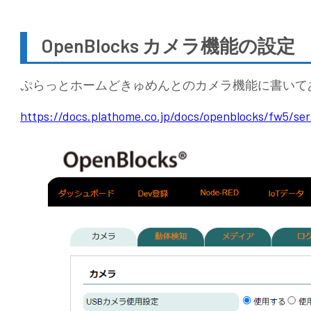
OpenBlocks カメラ機能の設定
ぷらっとホームどきゅめんとのカメラ機能に書いて
https://docs.plathome.co.jp/docs/openblocks/fw5/se