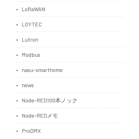
LoRaWAN
LOYTEC
Lutron
Modbus
nasu-smarthome
news
Node-RED100本ノック
Node-REDメモ
ProDMX