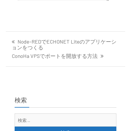
投
Node-REDでECHONET Liteのアプリケーシ
稿
ョンをつくる
ナ
ConoHa VPSでポートを開放する方法
ビ
ゲ
ー
シ
ョ
ン
検索
検
索: