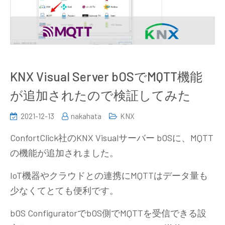
KNX Visual Server bOSでMQTT機能
が追加されたので検証してみた
2021-12-13
nakahata
KNX
ConfortClick社のKNX Visualサーバー bOSに、MQTT
の機能が追加されました。
IoT機器やクラウドとの連携にMQTTはデータ量も
少なくてとても便利です。
bOS ConfiguratorでbOS側でMQTTを受信できる設