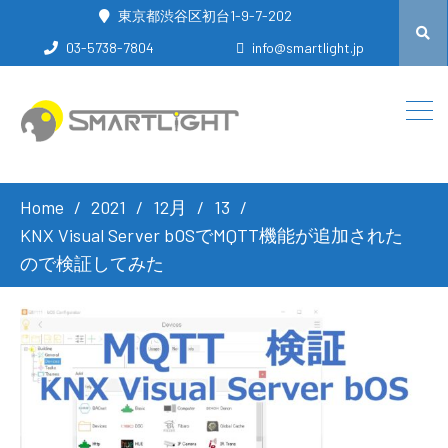
東京都渋谷区初台1-9-7-202
03-5738-7804
info@smartlight.jp
Home
2021
12月
13
KNX Visual Server bOSでMQTT機能が追加された
ので検証してみた