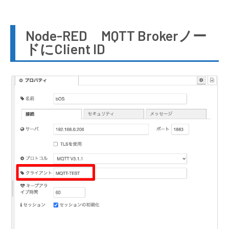
Node-RED MQTT Brokerノー
ドにClient ID