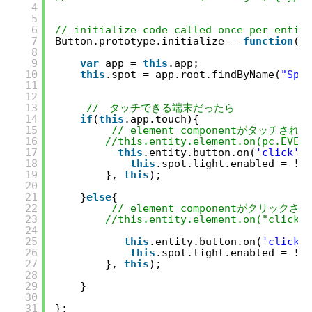
4
5
6
// initialize code called once per entity
7
Button.prototype.initialize = 
function
() 
8
9
var
app = 
this
.app; 
10
this
.spot = app.root.findByName(
"Spot
11
12
13
//　タッチできる端末だったら
14
if
(
this
.app.touch){
15
// element componentがタッチされ
16
//this.entity.element.on(pc.EVENT
17
this
.entity.button.on(
'click'
, 
18
this
.spot.light.enabled = !
th
19
}, 
this
);
20
21
}
else
{
22
// element componentがクリックさ
23
//this.entity.element.on("click",
24
25
this
.entity.button.on(
'click'
,
26
this
.spot.light.enabled = !
th
27
}, 
this
);
28
29
}
30
31
};