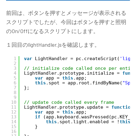
前回は、ボタンを押すとメッセージが表示される
スクリプトでしたが、今回はボタンを押すと照明
のOn/Offになるスクリプトにします。
１回目のlightHandler.jsを確認します。
1
var
LightHandler = pc.createScript(
'light
2
3
// initialize code called once per entity
4
LightHandler.prototype.initialize = 
funct
5
var
app = 
this
.app;
6
this
.spot = app.root.findByName(
"Spot
7
};
8
9
10
// update code called every frame
11
LightHandler.prototype.update = 
function
(
12
var
app = 
this
.app;
13
if
(app.keyboard.wasPressed(pc.KEY_1)
14
this
.spot.light.enabled = !
this
.s
15
}
16