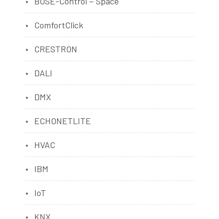
BOSE-Control－Space
ComfortClick
CRESTRON
DALI
DMX
ECHONETLITE
HVAC
IBM
IoT
KNX