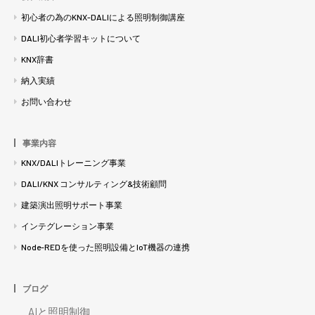
初心者の為のKNX-DALIによる照明制御講座
DALI初心者学習キットについて
KNX辞書
納入実績
お問い合わせ
事業内容
KNX/DALIトレーニング事業
DALI/KNX コンサルティング&技術顧問
建築演出照明サポート事業
インテグレーション事業
Node-REDを使った照明設備とIoT機器の連携
ブログ
AIと照明制御