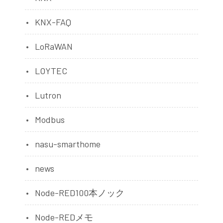
KNX-FAQ
LoRaWAN
LOYTEC
Lutron
Modbus
nasu-smarthome
news
Node-RED100本ノック
Node-REDメモ