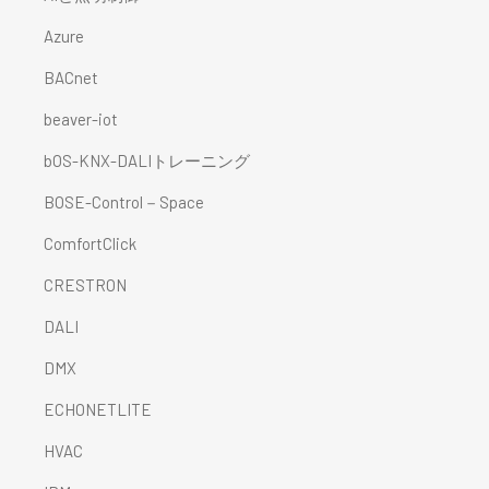
Azure
BACnet
beaver-iot
bOS-KNX-DALIトレーニング
BOSE-Control－Space
ComfortClick
CRESTRON
DALI
DMX
ECHONETLITE
HVAC