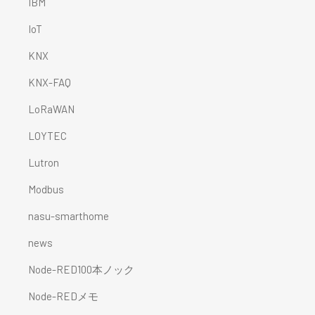
IBM
IoT
KNX
KNX-FAQ
LoRaWAN
LOYTEC
Lutron
Modbus
nasu-smarthome
news
Node-RED100本ノック
Node-REDメモ