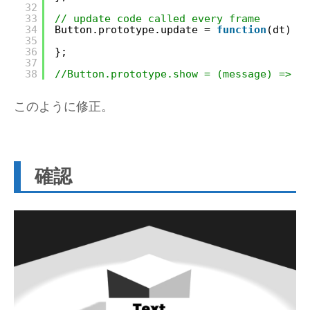
32
33
// update code called every frame
34
Button.prototype.update = 
function
(dt) {
35
36
};
37
38
//Button.prototype.show = (message) => al
このように修正。
確認