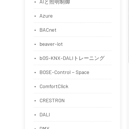
AIと照明制御
Azure
BACnet
beaver-iot
bOS-KNX-DALIトレーニング
BOSE-Control－Space
ComfortClick
CRESTRON
DALI
DMX