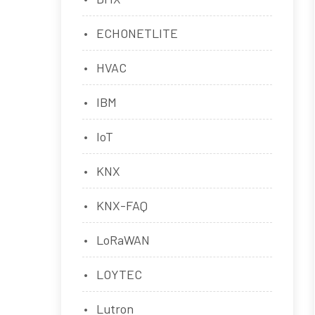
ECHONETLITE
HVAC
IBM
IoT
KNX
KNX-FAQ
LoRaWAN
LOYTEC
Lutron