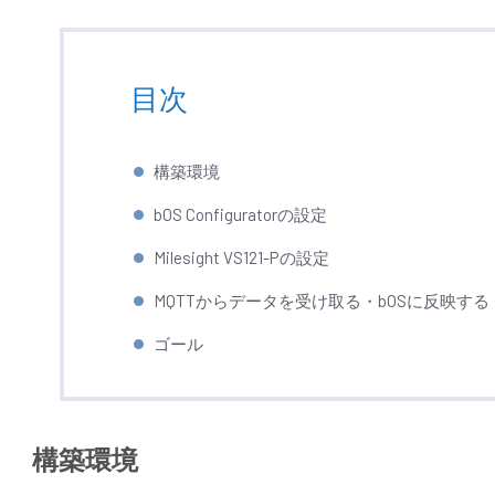
目次
構築環境
bOS Configuratorの設定
Milesight VS121-Pの設定
MQTTからデータを受け取る・bOSに反映する
ゴール
構築環境