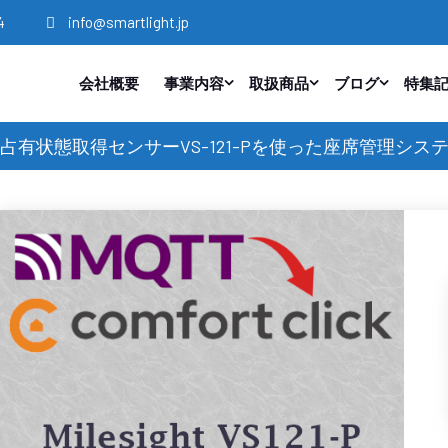
4
info@smartlight.jp
会社概要
事業内容
取扱商品
ブログ
特集
 AI 座席占有状態取得センサーVS-121-Pを使った座席管理シ