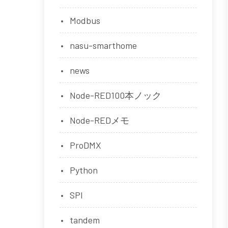
Modbus
nasu-smarthome
news
Node-RED100本ノック
Node-REDメモ
ProDMX
Python
SPI
tandem