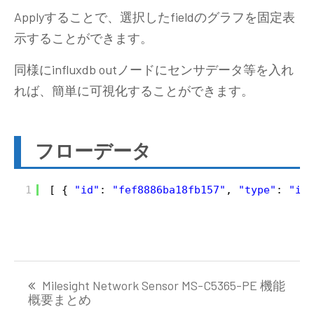
Applyすることで、選択したfieldのグラフを固定表
示することができます。
同様にinfluxdb outノードにセンサデータ等を入れ
れば、簡単に可視化することができます。
フローデータ
1
[ { 
"id"
: 
"fef8886ba18fb157"
, 
"type"
: 
"inj
投
Milesight Network Sensor MS-C5365-PE 機能
稿
概要まとめ
ナ