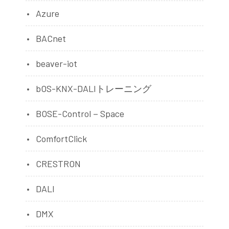
Azure
BACnet
beaver-iot
bOS-KNX-DALIトレーニング
BOSE-Control－Space
ComfortClick
CRESTRON
DALI
DMX