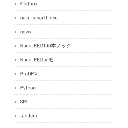
Modbus
nasu-smarthome
news
Node-RED100本ノック
Node-REDメモ
ProDMX
Python
SPI
tandem