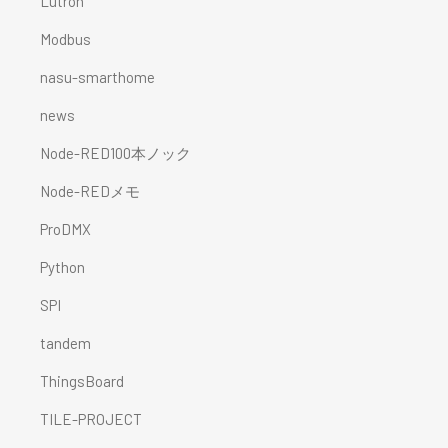
Lutron
Modbus
nasu-smarthome
news
Node-RED100本ノック
Node-REDメモ
ProDMX
Python
SPI
tandem
ThingsBoard
TILE-PROJECT