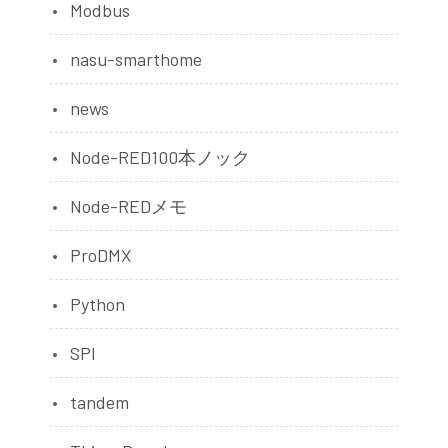
Modbus
nasu-smarthome
news
Node-RED100本ノック
Node-REDメモ
ProDMX
Python
SPI
tandem