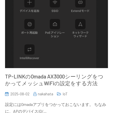
TP-LINKのOmada AX3000シーリングをつ
かってメッシュWiFiの設定をする方法
2025-08-02
nakahata
IoT
設定にはOmadaアプリをつかっておこないます。 ちなみ
に、APのデバイスID/…