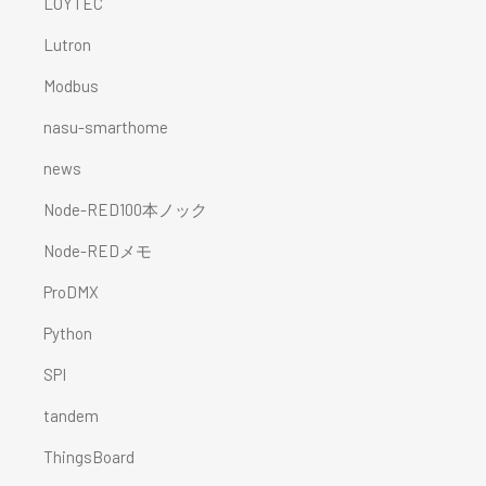
LOYTEC
Lutron
Modbus
nasu-smarthome
news
Node-RED100本ノック
Node-REDメモ
ProDMX
Python
SPI
tandem
ThingsBoard