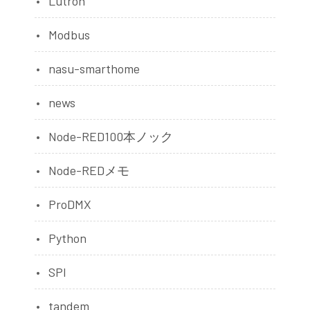
Lutron
Modbus
nasu-smarthome
news
Node-RED100本ノック
Node-REDメモ
ProDMX
Python
SPI
tandem