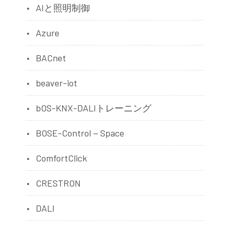
AIと照明制御
Azure
BACnet
beaver-iot
bOS-KNX-DALIトレーニング
BOSE-Control－Space
ComfortClick
CRESTRON
DALI