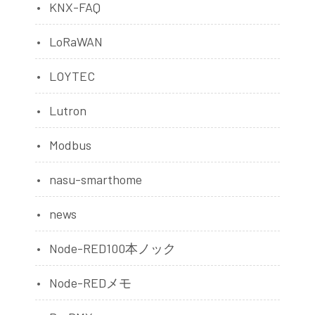
KNX-FAQ
LoRaWAN
LOYTEC
Lutron
Modbus
nasu-smarthome
news
Node-RED100本ノック
Node-REDメモ