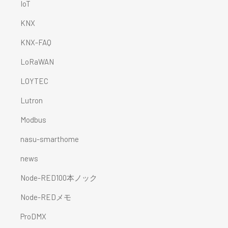
IoT
KNX
KNX-FAQ
LoRaWAN
LOYTEC
Lutron
Modbus
nasu-smarthome
news
Node-RED100本ノック
Node-REDメモ
ProDMX