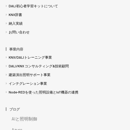
DALI初心者学習キットについて
KNX辞書
納入実績
お問い合わせ
事業内容
KNX/DALIトレーニング事業
DALI/KNX コンサルティング&技術顧問
建築演出照明サポート事業
インテグレーション事業
Node-REDを使った照明設備とIoT機器の連携
ブログ
AIと照明制御
Azure