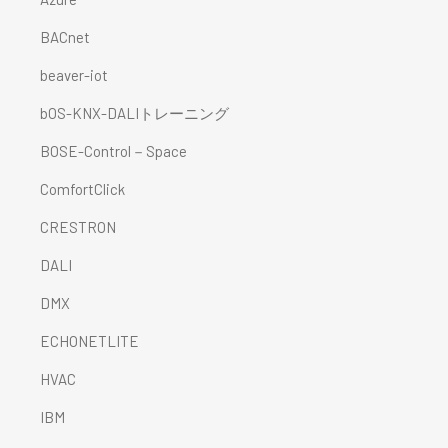
BACnet
beaver-iot
bOS-KNX-DALIトレーニング
BOSE-Control－Space
ComfortClick
CRESTRON
DALI
DMX
ECHONETLITE
HVAC
IBM