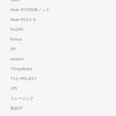
Node-RED100本ノック
Node-REDメモ
ProDMX
Python
SPI
tandem
ThingsBoard
TILE-PROJECT
VPS
トレーニング
初台DT