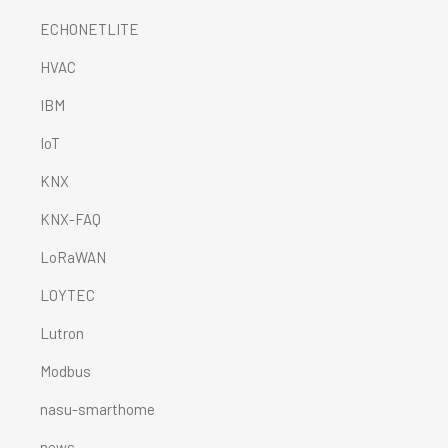
ECHONETLITE
HVAC
IBM
IoT
KNX
KNX-FAQ
LoRaWAN
LOYTEC
Lutron
Modbus
nasu-smarthome
news