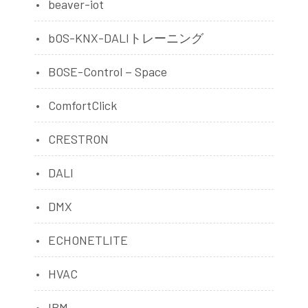
beaver-iot
bOS-KNX-DALIトレーニング
BOSE-Control－Space
ComfortClick
CRESTRON
DALI
DMX
ECHONETLITE
HVAC
IBM