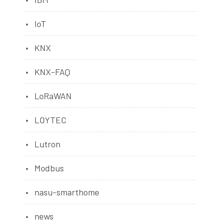
IoT
KNX
KNX-FAQ
LoRaWAN
LOYTEC
Lutron
Modbus
nasu-smarthome
news