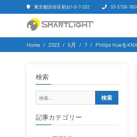
東京都渋谷区初台1-9-7-202
03-5738-780
Home
2023
5月
7
Philips Hue
検索
検
索:
記事カテゴリー