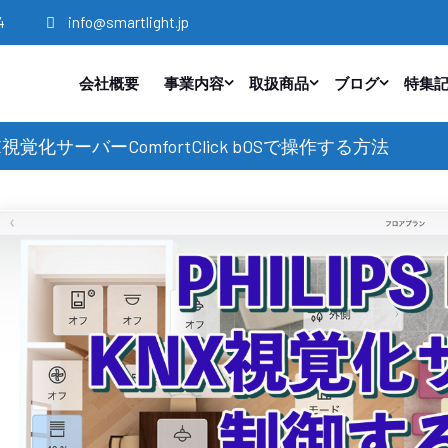
4
info@smartlight.jp
会社概要
事業内容
取扱商品
ブログ
特集
をKNX視覚化サーバーComfortClick bOSで操作する方法