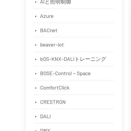
AIと照明制御
Azure
BACnet
beaver-iot
bOS-KNX-DALIトレーニング
BOSE-Control－Space
ComfortClick
CRESTRON
DALI
DMX