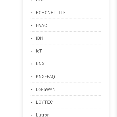
ECHONETLITE
HVAC
IBM
IoT
KNX
KNX-FAQ
LoRaWAN
LOYTEC
Lutron