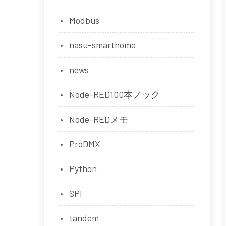
Modbus
nasu-smarthome
news
Node-RED100本ノック
Node-REDメモ
ProDMX
Python
SPI
tandem