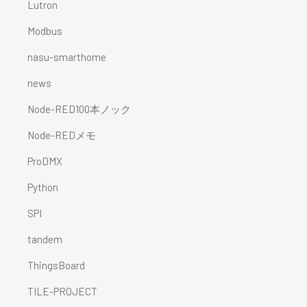
Lutron
Modbus
nasu-smarthome
news
Node-RED100本ノック
Node-REDメモ
ProDMX
Python
SPI
tandem
ThingsBoard
TILE-PROJECT