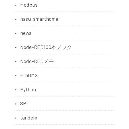
Modbus
nasu-smarthome
news
Node-RED100本ノック
Node-REDメモ
ProDMX
Python
SPI
tandem