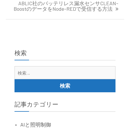
ABLIC社のバッテリレス漏水センサCLEAN-
ビ
BoostのデータをNode-REDで受信する方法
ゲ
ー
シ
ョ
ン
検索
検
索:
記事カテゴリー
AIと照明制御