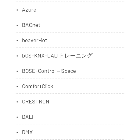
Azure
BACnet
beaver-iot
bOS-KNX-DALIトレーニング
BOSE-Control－Space
ComfortClick
CRESTRON
DALI
DMX