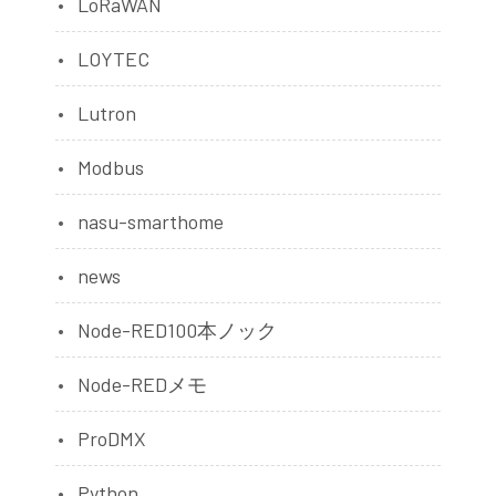
LoRaWAN
LOYTEC
Lutron
Modbus
nasu-smarthome
news
Node-RED100本ノック
Node-REDメモ
ProDMX
Python