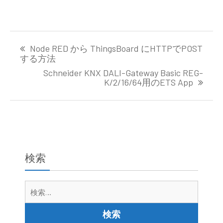
投
Node RED から ThingsBoard にHTTPでPOST
稿
する方法
ナ
Schneider KNX DALI-Gateway Basic REG-
ビ
K/2/16/64用のETS App
ゲ
ー
シ
ョ
ン
検索
検
索: