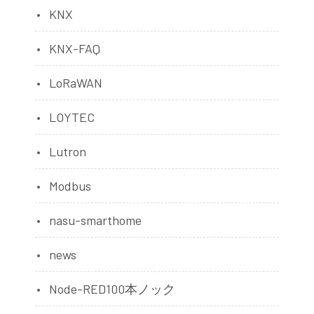
KNX
KNX-FAQ
LoRaWAN
LOYTEC
Lutron
Modbus
nasu-smarthome
news
Node-RED100本ノック