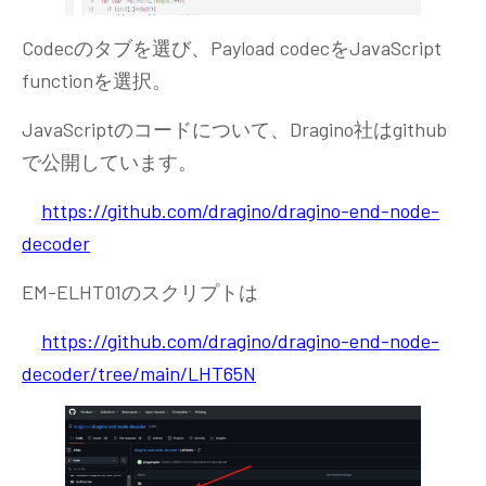
Codecのタブを選び、Payload codecをJavaScript
functionを選択。
JavaScriptのコードについて、Dragino社はgithub
で公開しています。
https://github.com/dragino/dragino-end-node-
decoder
EM-ELHT01のスクリプトは
https://github.com/dragino/dragino-end-node-
decoder/tree/main/LHT65N