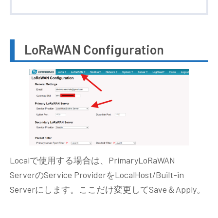
LoRaWAN Configuration
Localで使用する場合は、PrimaryLoRaWAN
ServerのService ProviderをLocalHost/Built-in
Serverにします。ここだけ変更してSave＆Apply。