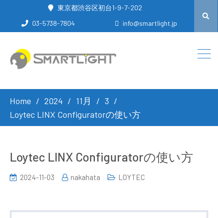
東京都渋谷区初台1-9-7-202
03-5738-7804
info@smartlight.jp
Home
2024
11月
3
Loytec LINX Configuratorの使い方
Loytec LINX Configuratorの使い方
2024-11-03
nakahata
LOYTEC