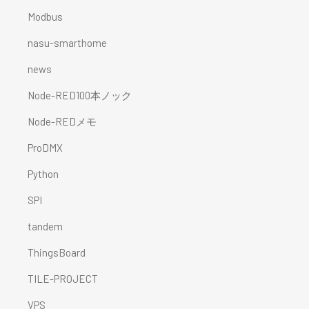
Modbus
nasu-smarthome
news
Node-RED100本ノック
Node-REDメモ
ProDMX
Python
SPI
tandem
ThingsBoard
TILE-PROJECT
VPS