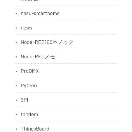
nasu-smarthome
news
Node-RED100本ノック
Node-REDメモ
ProDMX
Python
SPI
tandem
ThingsBoard