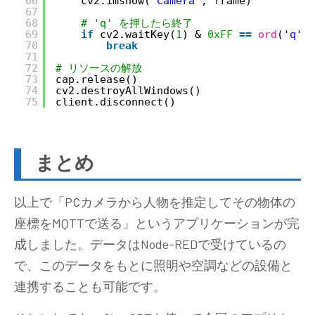
66
cv2.imshow(
'Camera'
, frame)
67
68
# 'q' を押したら終了
69
if
cv2.waitKey(
1
) & 
0xFF
=
=
ord
(
'q'
):
70
break
71
72
# リソースの解放
73
cap.release()
74
cv2.destroyAllWindows()
75
client.disconnect()
まとめ
以上で「PCカメラから人物を推定してその物体の
座標をMQTTで送る」というアプリケーションが完
成しました。データはNode-REDで受けているの
で、このデータをもとに照明や空調などの設備と
連携することも可能です。