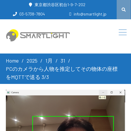
東京都渋谷区初台1-9-7-202
03-5738-7804
info@smartlight.jp
Home
2025
1月
31
PCのカメラから人物を推定してその物体の座標
をMQTTで送る 3/3