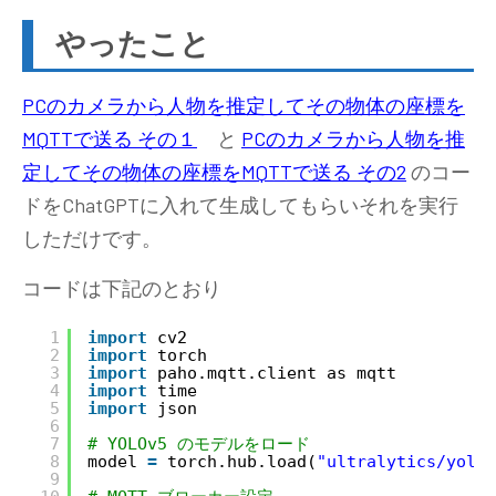
やったこと
PCのカメラから人物を推定してその物体の座標を
MQTTで送る その１
と
PCのカメラから人物を推
定してその物体の座標をMQTTで送る その2
のコー
ドをChatGPTに入れて生成してもらいそれを実行
しただけです。
コードは下記のとおり
1
import
cv2
2
import
torch
3
import
paho.mqtt.client as mqtt
4
import
time
5
import
json
6
7
# YOLOv5 のモデルをロード
8
model 
=
torch.hub.load(
"ultralytics/yolov
9