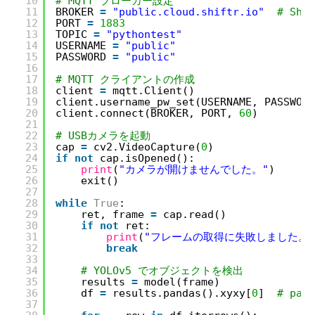
10
# MQTT ブローカー設定
11
BROKER 
=
"public.cloud.shiftr.io"
# Sh
12
PORT 
=
1883
13
TOPIC 
=
"pythontest"
14
USERNAME 
=
"public"
15
PASSWORD 
=
"public"
16
17
# MQTT クライアントの作成
18
client 
=
mqtt.Client()
19
client.username_pw_set(USERNAME, PASSWORD
20
client.connect(BROKER, PORT, 
60
)
21
22
# USBカメラを起動
23
cap 
=
cv2.VideoCapture(
0
)
24
if
not
cap.isOpened():
25
print
(
"カメラが開けませんでした。"
)
26
exit()
27
28
while
True
:
29
ret, frame 
=
cap.read()
30
if
not
ret:
31
print
(
"フレームの取得に失敗しました。"
32
break
33
34
# YOLOv5 でオブジェクトを検出
35
results 
=
model(frame)
36
df 
=
results.pandas().xyxy[
0
]  
# pan
37