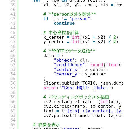
38
for
_, row 
in
df.iterrows():
39
x1, y1, x2, y2, conf, 
cls
=
row[
"
40
41
# **person以外を除外**
42
if
cls
!
=
"person"
:
43
continue
44
45
# 中心座標を計算
46
x_center 
=
int
((x1 
+
x2) 
/
2
)
47
y_center 
=
int
((y1 
+
y2) 
/
2
)
48
49
# **MQTTでデータ送信**
50
data 
=
{
51
"object"
: 
cls
,
52
"confidence"
: 
round
(
float
(con
53
"center_x"
: x_center,
54
"center_y"
: y_center
55
}
56
client.publish(TOPIC, json.dumps(
57
print
(f
"Sent MQTT: {data}"
)
58
59
# バウンディングボックスを描画
60
cv2.rectangle(frame, (
int
(x1), 
in
61
cv2.circle(frame, (x_center, y_ce
62
text 
=
f
"{cls} ({x_center}, {y_ce
63
cv2.putText(frame, text, (x_cente
64
65
# 映像を表示