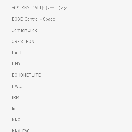
bOS-KNX-DALIトレーニング
BOSE-Control－Space
ComfortClick
CRESTRON
DALI
DMX
ECHONETLITE
HVAC
IBM
IoT
KNX
KNX-FAQ