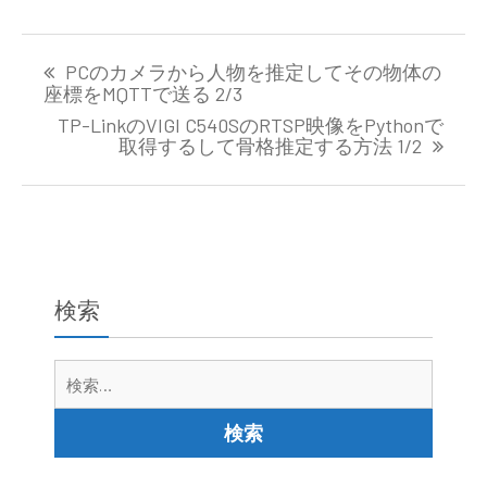
投
PCのカメラから人物を推定してその物体の
稿
座標をMQTTで送る 2/3
ナ
TP-LinkのVIGI C540SのRTSP映像をPythonで
ビ
取得するして骨格推定する方法 1/2
ゲ
ー
シ
ョ
ン
検索
検
索: