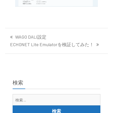
投
WAGO DALI設定
稿
ナ
ECHONET Lite Emulatorを検証してみた！
ビ
ゲ
ー
シ
ョ
検索
ン
検
索: