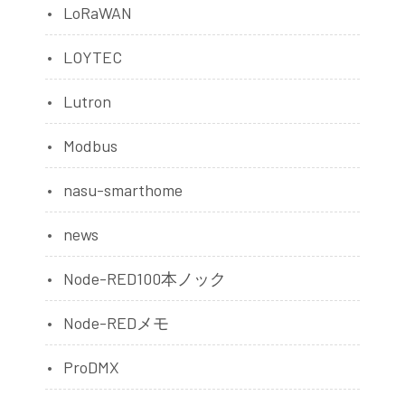
LoRaWAN
LOYTEC
Lutron
Modbus
nasu-smarthome
news
Node-RED100本ノック
Node-REDメモ
ProDMX