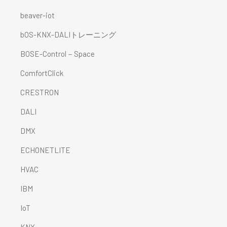
beaver-iot
bOS-KNX-DALIトレーニング
BOSE-Control－Space
ComfortClick
CRESTRON
DALI
DMX
ECHONETLITE
HVAC
IBM
IoT