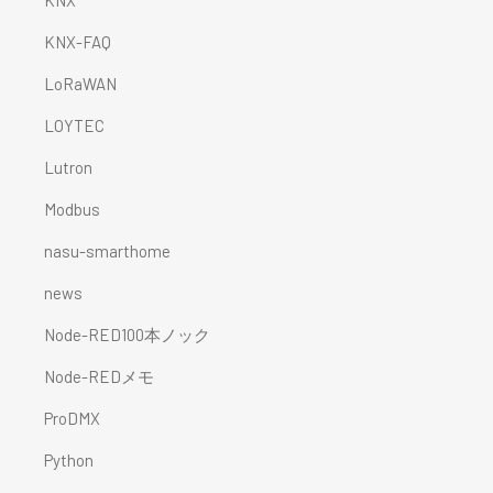
KNX
KNX-FAQ
LoRaWAN
LOYTEC
Lutron
Modbus
nasu-smarthome
news
Node-RED100本ノック
Node-REDメモ
ProDMX
Python