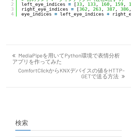
2
left_eye_indices 
=
[
33
, 
133
, 
160
, 
159
, 
158
3
right_eye_indices 
=
[
362
, 
263
, 
387
, 
386
, 
3
4
eye_indices 
=
left_eye_indices 
+
right_eye
投
MediaPipeを用いてPython環境で表情分析
稿
アプリを作ってみた
ナ
ComfortClickからKNXデバイスの値をHTTP-
ビ
GETで送る方法
ゲ
ー
シ
ョ
ン
検索