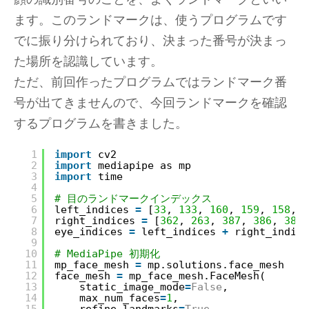
ます。このランドマークは、使うプログラムです
でに振り分けられており、決まった番号が決まっ
た場所を認識しています。
ただ、前回作ったプログラムではランドマーク番
号が出てきませんので、今回ランドマークを確認
するプログラムを書きました。
1
import
cv2
2
import
mediapipe as mp
3
import
time
4
5
# 目のランドマークインデックス
6
left_indices 
=
[
33
, 
133
, 
160
, 
159
, 
158
, 
1
7
right_indices 
=
[
362
, 
263
, 
387
, 
386
, 
385
,
8
eye_indices 
=
left_indices 
+
right_indice
9
10
# MediaPipe 初期化
11
mp_face_mesh 
=
mp.solutions.face_mesh
12
face_mesh 
=
mp_face_mesh.FaceMesh(
13
static_image_mode
=
False
,
14
max_num_faces
=
1
,
15
refine_landmarks
=
True
,