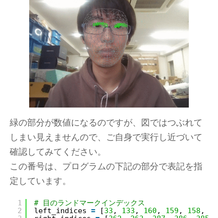
緑の部分が数値になるのですが、図ではつぶれて
しまい見えませんので、ご自身で実行し近づいて
確認してみてください。
この番号は、プログラムの下記の部分で表記を指
定しています。
1
# 目のランドマークインデックス
2
left_indices 
=
[
33
, 
133
, 
160
, 
159
, 
158
, 
15