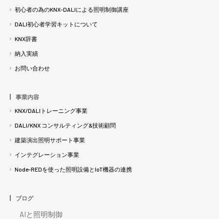
初心者の為のKNX-DALIによる照明制御講座
DALI初心者学習キットについて
KNX辞書
納入実績
お問い合わせ
事業内容
KNX/DALIトレーニング事業
DALI/KNX コンサルティング&技術顧問
建築演出照明サポート事業
インテグレーション事業
Node-REDを使った照明設備とIoT機器の連携
ブログ
AIと照明制御