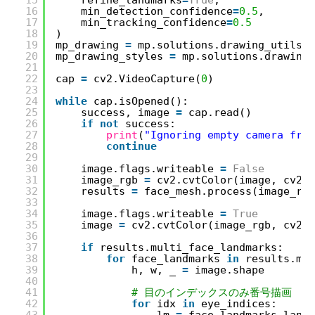
16
min_detection_confidence
=
0.5
,
17
min_tracking_confidence
=
0.5
18
)
19
mp_drawing 
=
mp.solutions.drawing_utils
20
mp_drawing_styles 
=
mp.solutions.drawing_
21
22
cap 
=
cv2.VideoCapture(
0
)
23
24
while
cap.isOpened():
25
success, image 
=
cap.read()
26
if
not
success:
27
print
(
"Ignoring empty camera fram
28
continue
29
30
image.flags.writeable 
=
False
31
image_rgb 
=
cv2.cvtColor(image, cv2.C
32
results 
=
face_mesh.process(image_rgb
33
34
image.flags.writeable 
=
True
35
image 
=
cv2.cvtColor(image_rgb, cv2.C
36
37
if
results.multi_face_landmarks:
38
for
face_landmarks 
in
results.mul
39
h, w, _ 
=
image.shape
40
41
# 目のインデックスのみ番号描画
42
for
idx 
in
eye_indices:
43
lm 
=
face_landmarks.landm