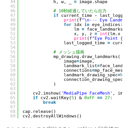
44
h, w, _ 
=
image.shape
45
46
# 10秒経過していたら出力
47
if
current_time 
-
last_logged
48
print
(f
"\n--- Eye Landmar
49
for
idx 
in
eye_indices:
50
lm 
=
face_landmarks.l
51
x, y, z 
=
int
(lm.x 
*
52
print
(f
"Eye Point {id
53
last_logged_time 
=
curren
54
55
# メッシュ描画
56
mp_drawing.draw_landmarks(
57
image
=
image,
58
landmark_list
=
face_landma
59
connections
=
mp_face_mesh.
60
landmark_drawing_spec
=
Non
61
connection_drawing_spec
=
m
62
)
63
64
cv2.imshow(
'MediaPipe FaceMesh'
, imag
65
if
cv2.waitKey(
5
) & 
0xFF
=
=
27
:
66
break
67
68
cap.release()
69
cv2.destroyAllWindows()