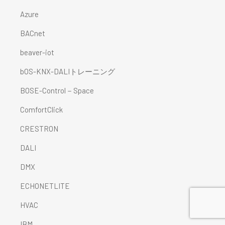
Azure
BACnet
beaver-iot
bOS-KNX-DALIトレーニング
BOSE-Control－Space
ComfortClick
CRESTRON
DALI
DMX
ECHONETLITE
HVAC
IBM