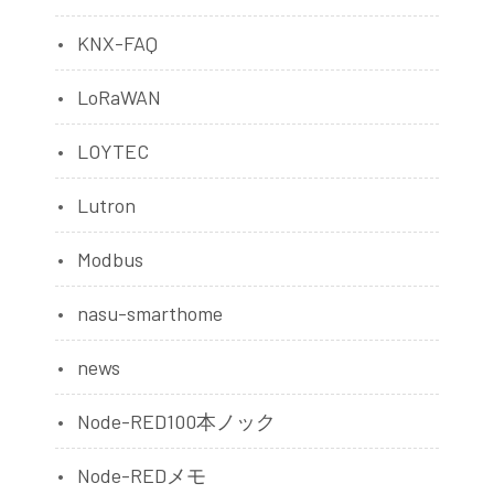
KNX-FAQ
LoRaWAN
LOYTEC
Lutron
Modbus
nasu-smarthome
news
Node-RED100本ノック
Node-REDメモ