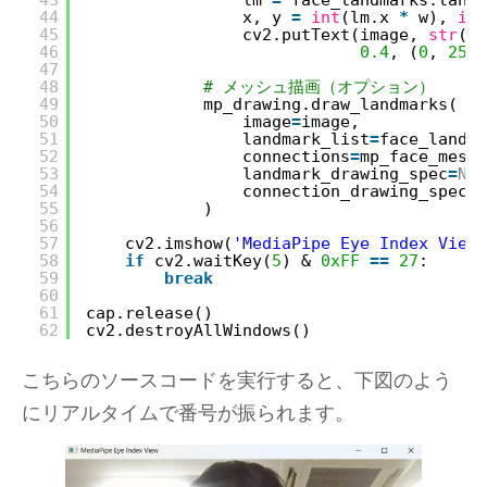
44
x, y 
=
int
(lm.x 
*
w), 
int
45
cv2.putText(image, 
str
(id
46
0.4
, (
0
, 
255
,
47
48
# メッシュ描画（オプション）
49
mp_drawing.draw_landmarks(
50
image
=
image,
51
landmark_list
=
face_landma
52
connections
=
mp_face_mesh.
53
landmark_drawing_spec
=
Non
54
connection_drawing_spec
=
m
55
)
56
57
cv2.imshow(
'MediaPipe Eye Index View'
58
if
cv2.waitKey(
5
) & 
0xFF
=
=
27
:
59
break
60
61
cap.release()
62
cv2.destroyAllWindows()
こちらのソースコードを実行すると、下図のよう
にリアルタイムで番号が振られます。