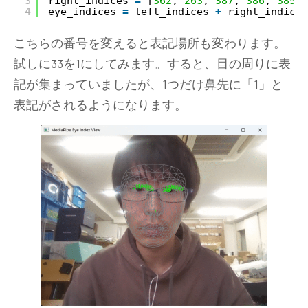
3
right_indices 
=
[
362
, 
263
, 
387
, 
386
, 
385
, 
4
eye_indices 
=
left_indices 
+
right_indices
こちらの番号を変えると表記場所も変わります。
試しに33を1にしてみます。すると、目の周りに表
記が集まっていましたが、1つだけ鼻先に「1」と
表記がされるようになります。