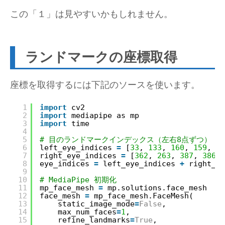
この「１」は見やすいかもしれません。
ランドマークの座標取得
座標を取得するには下記のソースを使います。
1
import
cv2
2
import
mediapipe as mp
3
import
time
4
5
# 目のランドマークインデックス（左右8点ずつ）
6
left_eye_indices 
=
[
33
, 
133
, 
160
, 
159
, 
15
7
right_eye_indices 
=
[
362
, 
263
, 
387
, 
386
, 
8
eye_indices 
=
left_eye_indices 
+
right_ey
9
10
# MediaPipe 初期化
11
mp_face_mesh 
=
mp.solutions.face_mesh
12
face_mesh 
=
mp_face_mesh.FaceMesh(
13
static_image_mode
=
False
,
14
max_num_faces
=
1
,
15
refine_landmarks
=
True
,