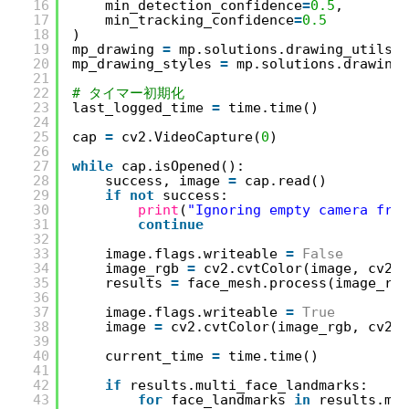
16
min_detection_confidence
=
0.5
,
17
min_tracking_confidence
=
0.5
18
)
19
mp_drawing 
=
mp.solutions.drawing_utils
20
mp_drawing_styles 
=
mp.solutions.drawing_
21
22
# タイマー初期化
23
last_logged_time 
=
time.time()
24
25
cap 
=
cv2.VideoCapture(
0
)
26
27
while
cap.isOpened():
28
success, image 
=
cap.read()
29
if
not
success:
30
print
(
"Ignoring empty camera fram
31
continue
32
33
image.flags.writeable 
=
False
34
image_rgb 
=
cv2.cvtColor(image, cv2.C
35
results 
=
face_mesh.process(image_rgb
36
37
image.flags.writeable 
=
True
38
image 
=
cv2.cvtColor(image_rgb, cv2.C
39
40
current_time 
=
time.time()
41
42
if
results.multi_face_landmarks:
43
for
face_landmarks 
in
results.mul