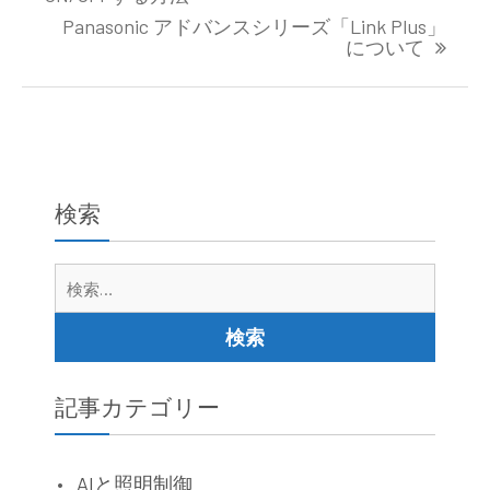
ナ
Panasonic アドバンスシリーズ「Link Plus」
ビ
について
ゲ
ー
シ
ョ
ン
検索
検
索:
記事カテゴリー
AIと照明制御