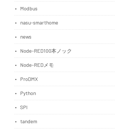
Modbus
nasu-smarthome
news
Node-RED100本ノック
Node-REDメモ
ProDMX
Python
SPI
tandem