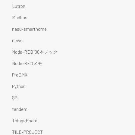
Lutron
Modbus
nasu-smarthome
news
Node-RED100本ノック
Node-REDメモ
ProDMX
Python
SPI
tandem
ThingsBoard
TILE-PROJECT