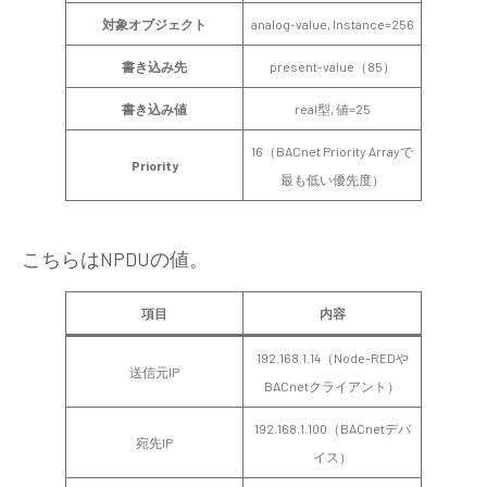
対象オブジェクト
analog-value, Instance=256
書き込み先
present-value（85）
書き込み値
real型, 値=25
16（BACnet Priority Arrayで
Priority
最も低い優先度）
こちらはNPDUの値。
項目
内容
192.168.1.14（Node-REDや
送信元IP
BACnetクライアント）
192.168.1.100（BACnetデバ
宛先IP
イス）