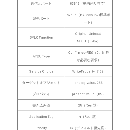
送信元ポート
63848（動的割り当て）
47808（BACnet/IPの標準ポ
宛先ポート
ート）
Original-Unicast-
BVLC Function
NPDU（0x0a）
Confirmed-REQ（0、応答
APDU Type
が必要な要求）
Service Choice
WriteProperty（15）
ターゲットオブジェクト
analog-value, 256
プロパティ
present-value（85）
書き込み値
25（Real型）
Application Tag
4（Real型）
Priority
16（デフォルト優先度）