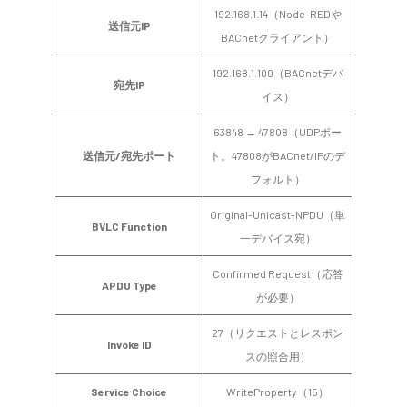
192.168.1.14（Node-REDや
送信元IP
BACnetクライアント）
192.168.1.100（BACnetデバ
宛先IP
イス）
63848 → 47808（UDPポー
送信元/宛先ポート
ト。47808がBACnet/IPのデ
フォルト）
Original-Unicast-NPDU（単
BVLC Function
一デバイス宛）
Confirmed Request（応答
APDU Type
が必要）
27（リクエストとレスポン
Invoke ID
スの照合用）
Service Choice
WriteProperty（15）