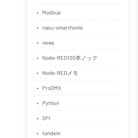
Modbus
nasu-smarthome
news
Node-RED100本ノック
Node-REDメモ
ProDMX
Python
SPI
tandem