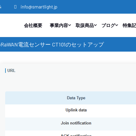
4
info@smartlight.jp
会社概要
事業内容
取扱商品
ブログ
特集
社 LoRaWAN電流センサー CT101のセットアップ