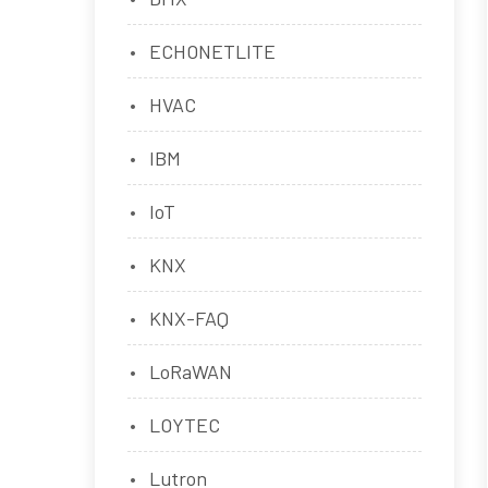
ECHONETLITE
HVAC
IBM
IoT
KNX
KNX-FAQ
LoRaWAN
LOYTEC
Lutron