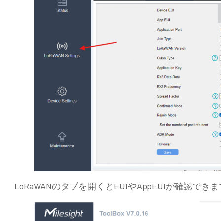
LoRaWANのタブを開くとEUIやAppEUIが確認でき