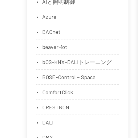
AIと照明制御
Azure
BACnet
beaver-iot
bOS-KNX-DALIトレーニング
BOSE-Control－Space
ComfortClick
CRESTRON
DALI
DMX