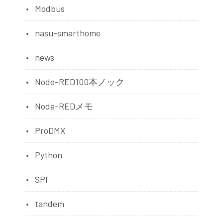
Modbus
nasu-smarthome
news
Node-RED100本ノック
Node-REDメモ
ProDMX
Python
SPI
tandem