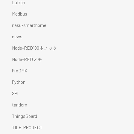
Lutron
Modbus
nasu-smarthome
news
Node-RED100本ノック
Node-REDメモ
ProDMX
Python
SPI
tandem
ThingsBoard
TILE-PROJECT