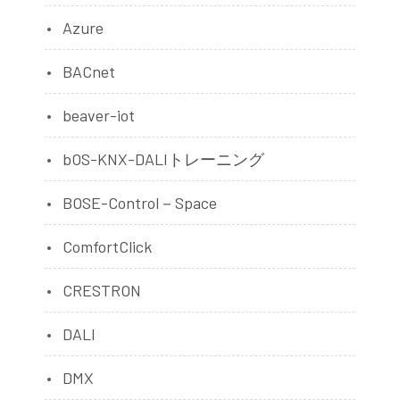
Azure
BACnet
beaver-iot
bOS-KNX-DALIトレーニング
BOSE-Control－Space
ComfortClick
CRESTRON
DALI
DMX