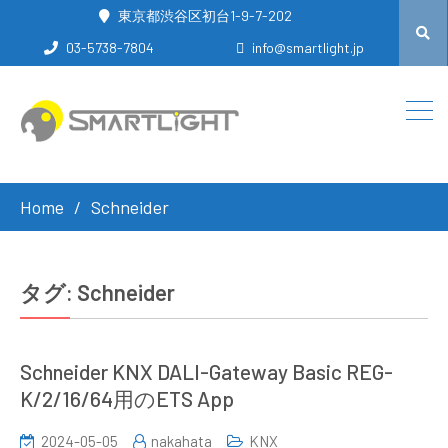
東京都渋谷区初台1-9-7-202
03-5738-7804
info@smartlight.jp
Home
Schneider
タグ:
Schneider
Schneider KNX DALI-Gateway Basic REG-
K/2/16/64用のETS App
2024-05-05
nakahata
KNX