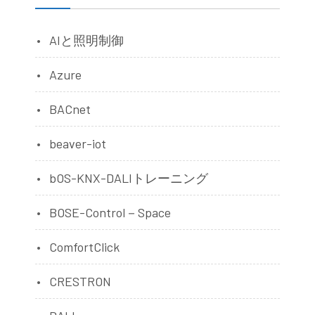
AIと照明制御
Azure
BACnet
beaver-iot
bOS-KNX-DALIトレーニング
BOSE-Control－Space
ComfortClick
CRESTRON