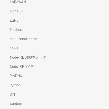
LoRaWAN
LOYTEC
Lutron
Modbus
nasu-smarthome
news
Node-RED100本ノック
Node-REDメモ
ProDMX
Python
SPI
tandem