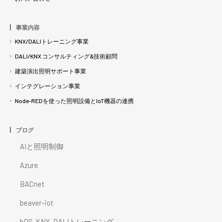
事業内容
KNX/DALIトレーニング事業
DALI/KNX コンサルティング&技術顧問
建築演出照明サポート事業
インテグレーション事業
Node-REDを使った照明設備とIoT機器の連携
ブログ
AIと照明制御
Azure
BACnet
beaver-iot
bOS-KNX-DALIトレーニング