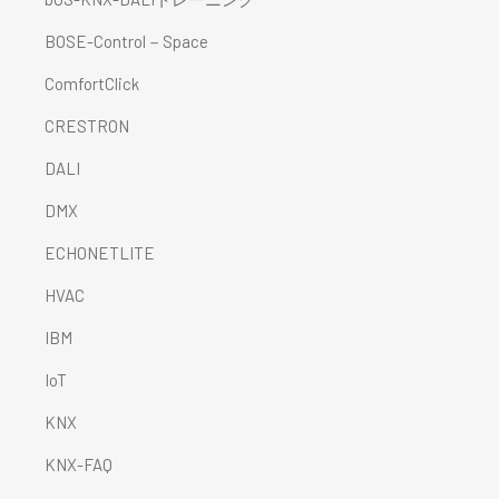
BOSE-Control－Space
ComfortClick
CRESTRON
DALI
DMX
ECHONETLITE
HVAC
IBM
IoT
KNX
KNX-FAQ