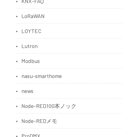
KNX-FAQ
LoRaWAN
LOYTEC
Lutron
Modbus
nasu-smarthome
news
Node-RED100本ノック
Node-REDメモ
ProDMX