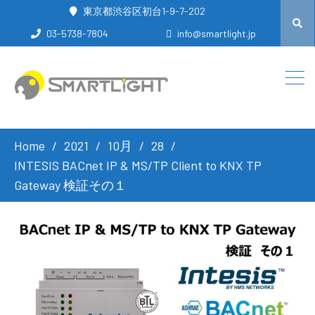
東京都渋谷区初台1-9-7-202
03-5738-7804
info@smartlight.jp
Home
2021
10月
28
INTESIS BACnet IP & MS/TP Client to KNX TP
Gateway 検証その１