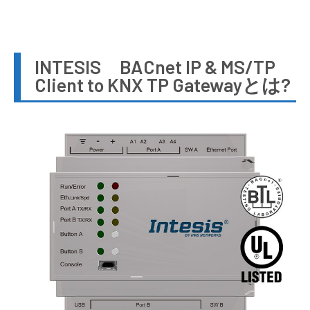
INTESIS BACnet IP & MS/TP
Client to KNX TP Gatewayとは?