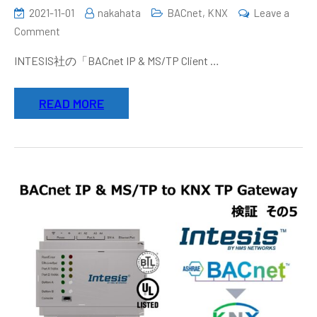
2021-11-01
nakahata
BACnet
,
KNX
Leave a
on
Comment
INTESIS
INTESIS社の「BACnet IP & MS/TP Client …
BACnet
IP
READ MORE
&
MS/TP
Client
to
KNX
TP
Gateway
検
証
そ
の
6