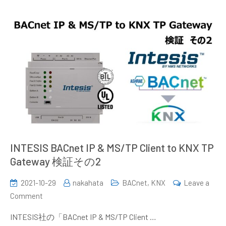
to
KNX
TP
Gateway
検
証
そ
の
3
INTESIS BACnet IP & MS/TP Client to KNX TP
Gateway 検証その2
2021-10-29
nakahata
BACnet
,
KNX
Leave a
on
Comment
INTESIS
INTESIS社の「BACnet IP & MS/TP Client …
BACnet