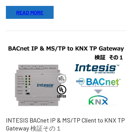
IP
READ MORE
&
MS/TP
Client
to
KNX
TP
Gateway
検
証
そ
の
2
INTESIS BACnet IP & MS/TP Client to KNX TP
Gateway 検証その１