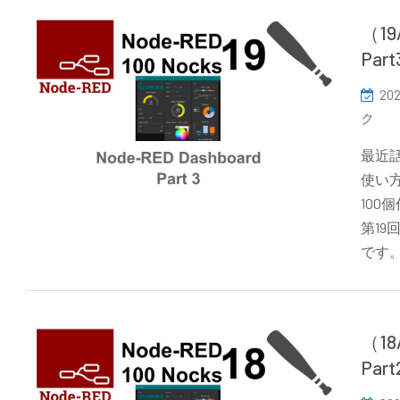
（1
Par
202
ク
最近話
使い方
10
第19
です
（1
Par