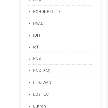
ECHONETLITE
HVAC
IBM
IoT
KNX
KNX-FAQ
LoRaWAN
LOYTEC
Lutron