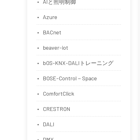
AIと照明制御
Azure
BACnet
beaver-iot
bOS-KNX-DALIトレーニング
BOSE-Control－Space
ComfortClick
CRESTRON
DALI
DMX