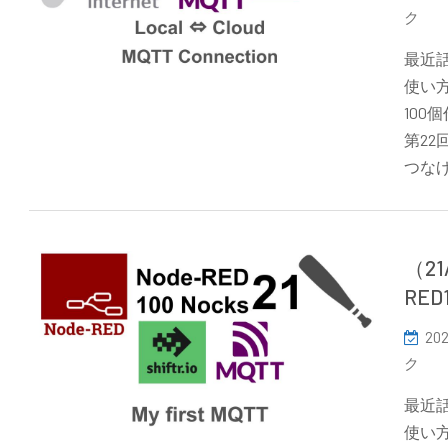
ク
最近話
使い方
10
第22
つな
（21
RE
202
ク
最近話
使い方