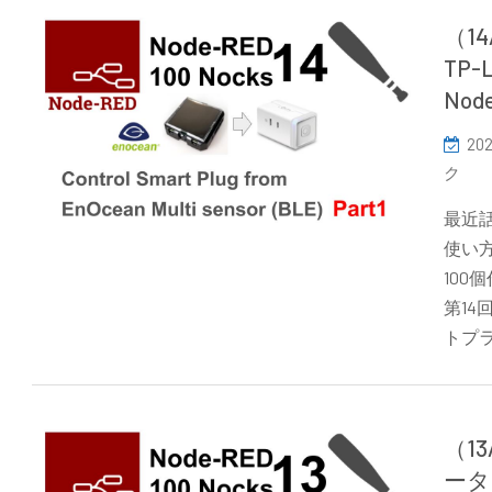
（1
TP
Nod
202
ク
最近話
使い方
10
第14
トプ
（1
ータ