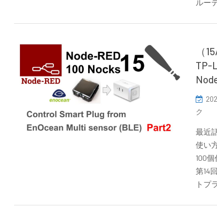
ルー
（1
TP
Nod
202
ク
最近話
使い方
10
第14
トプ