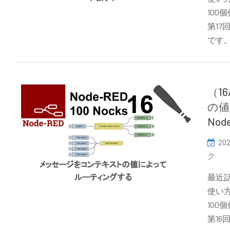
10
第17
です
（1
の値
Nod
202
ク
最近話
使い方
10
第1