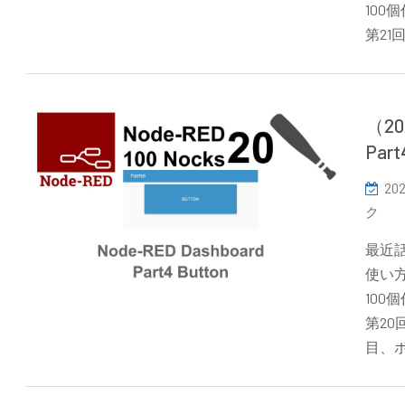
10
第21
（2
Par
202
ク
最近話
使い方
10
第20
目、