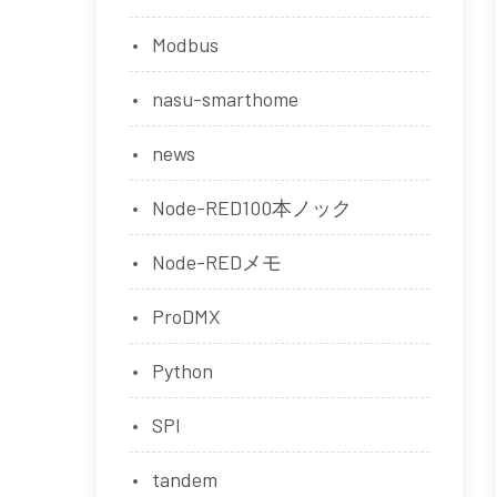
Modbus
nasu-smarthome
news
Node-RED100本ノック
Node-REDメモ
ProDMX
Python
SPI
tandem