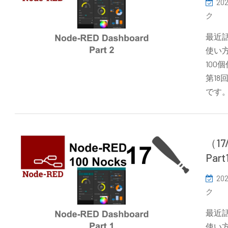
202
ク
最近話
使い方
10
第18
です
（1
Par
202
ク
最近話
使い方