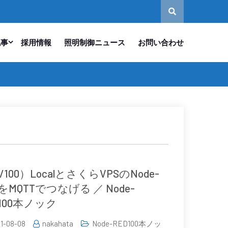
記事
採用情報
照明制御ニュース
お問い合わせ
/100）LocalとさくらVPSのNode-
DをMQTTでつなげる ／ Node-
D100本ノック
1-08-08
nakahata
Node-RED100本ノッ